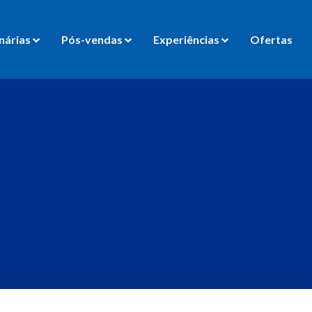
nárias
Pós-vendas
Experiências
Ofertas
jaj Riding Experience
so de Pilotagem Defensiva
Dominar 250
Dominar NS200
Test Ride
os
Agende seu Test Ride