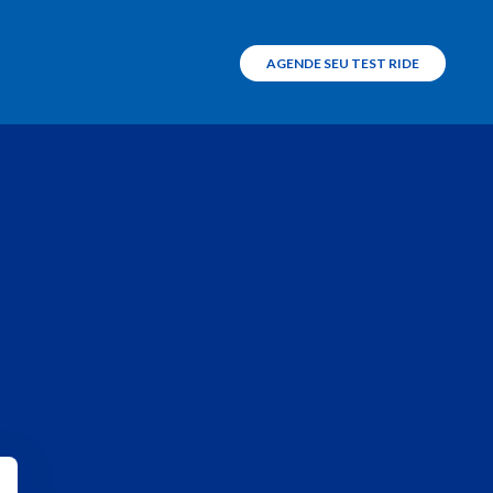
AGENDE SEU TEST RIDE
TEST RIDE
Dominar 400
Dominar NS400Z
Conectividade
App Bajaj Ride Connect