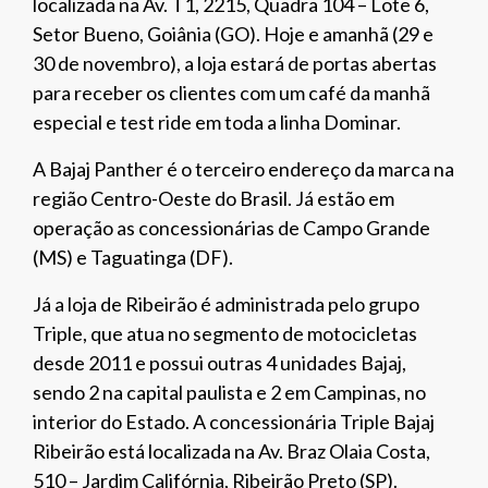
localizada na Av. T1, 2215, Quadra 104 – Lote 6,
Setor Bueno, Goiânia (GO). Hoje e amanhã (29 e
30 de novembro), a loja estará de portas abertas
para receber os clientes com um café da manhã
especial e test ride em toda a linha Dominar.
A Bajaj Panther é o terceiro endereço da marca na
região Centro-Oeste do Brasil. Já estão em
operação as concessionárias de Campo Grande
(MS) e Taguatinga (DF).
Já a loja de Ribeirão é administrada pelo grupo
Triple, que atua no segmento de motocicletas
desde 2011 e possui outras 4 unidades Bajaj,
sendo 2 na capital paulista e 2 em Campinas, no
interior do Estado. A concessionária Triple Bajaj
Ribeirão está localizada na Av. Braz Olaia Costa,
510 – Jardim Califórnia, Ribeirão Preto (SP).