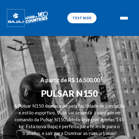
TEST RIDE
1
A partir de R$ 16.500,00
PULSAR N150
A Pulsar N150 destaca-se pela facilidade de condução
e estilo esportivo. Você vai se sentir à vontade no
comando da Pulsar N150! Moto leve com apenas 145
kg. Esta nova Bajaj é perfeita para te levar para o
trabalho, e sair para Dominar as ruas urbanas!