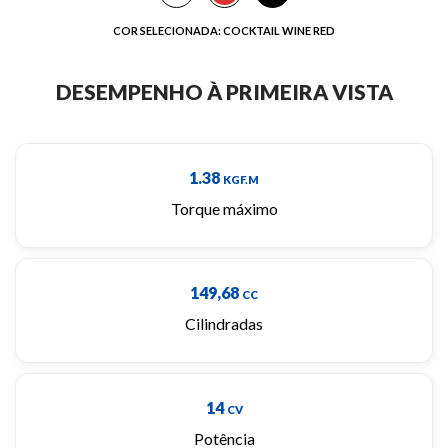
COR SELECIONADA:
COCKTAIL WINE RED
DESEMPENHO À PRIMEIRA VISTA
1.38
KGF.M
Torque máximo
149,68
CC
Cilindradas
14
CV
Potência