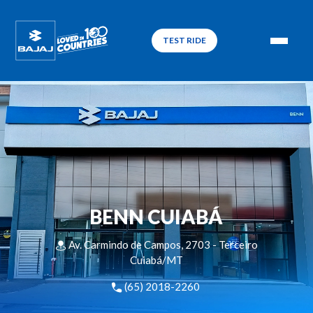
TEST RIDE
BENN CUIABÁ
Av. Carmindo de Campos, 2703 - Terceiro
Cuiabá/MT
(65) 2018-2260