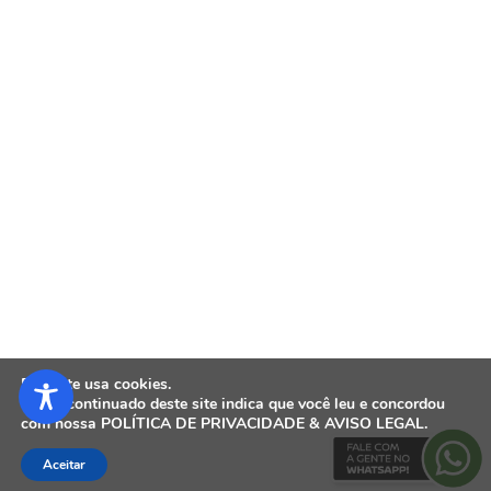
Dominar Rides
Eventos
Explorer
Fábrica
Festival Interlagos
Institucional
Lançamentos
Motos
Pós-Vendas
Premiações
Pulsar
Pulsar Day
Pulsar N150
Resultados
Weekender
Este site usa cookies.
O uso continuado deste site indica que você leu e concordou
TEST49843
com nossa
POLÍTICA DE PRIVACIDADE
&
AVISO LEGAL
.
Aceitar