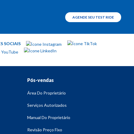
AGENDE SEU TEST RIDE
TEST RIDE
S SOCIAIS
Pós-vendas
Dominar 400
Dominar NS400Z
Área Do Proprietário
Conectividade
Serviços Autorizados
Manual Do Proprietário
App Bajaj Ride Connect
Revisão Preço Fixo