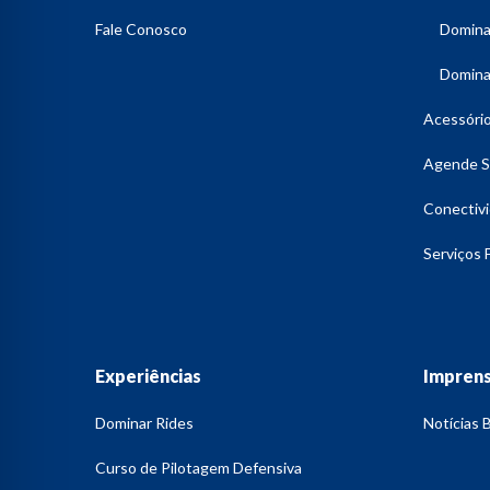
Consorcio Naciona
Fale Conosco
Dominar
Dominar
Acessóri
Agende S
Conectiv
Serviços 
Experiências
Impren
Dominar Rides
Notícias B
Curso de Pilotagem Defensiva