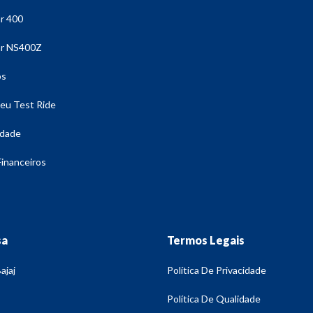
l Bajaj
 400
 NS400Z
os
eu Test Ride
idade
Financeiros
sa
Termos Legais
ajaj
Política De Privacidade
Política De Qualidade