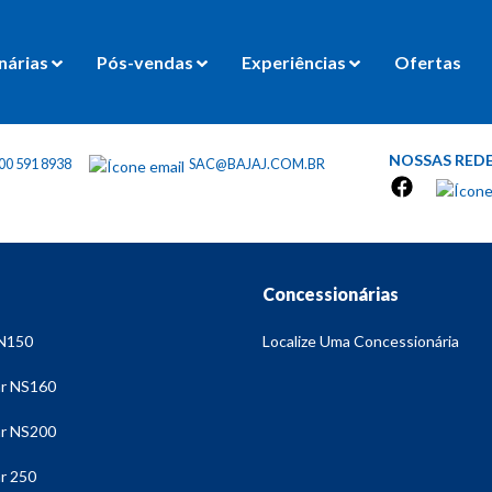
nárias
Pós-vendas
Experiências
Ofertas
jaj Riding Experience
NOSSAS REDE
00 591 8938
SAC@BAJAJ.COM.BR
so de Pilotagem Defensiva
Concessionárias
Dominar 250
Dominar NS200
N150
Localize Uma Concessionária
Test Ride
 NS160
 NS200
os
Agende seu Test Ride
 250